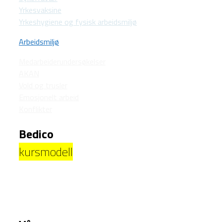
Yrkesvaksine
Yrkeshygiene og fysisk arbeidsmiljø
Arbeidsmiljø
Medarbeiderundersøkelser
AKAN
Vold og trusler
Emosjonelt arbeid
Konflikter
Bedico
kursmodell
Vi i Bedico HMS har solid erfaring som kursholdere
innen HMS og arbeidsmiljø og opplever veldig gode
tilbakemeldinger fra våre kursdeltakere.