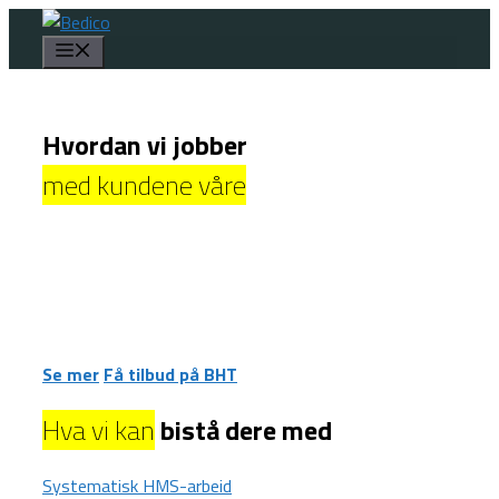
Hopp
til
Meny
innhold
Hvordan vi jobber
med kundene våre
– Avtalemodellene
– Hvordan vi følger opp våre kunder
– Greit å vite
Se mer
Få tilbud på BHT
Hva vi kan
bistå dere med
Systematisk HMS-arbeid