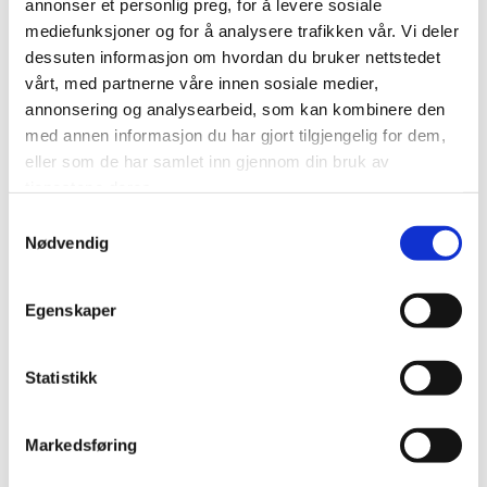
annonser et personlig preg, for å levere sosiale
mediefunksjoner og for å analysere trafikken vår. Vi deler
dessuten informasjon om hvordan du bruker nettstedet
vårt, med partnerne våre innen sosiale medier,
annonsering og analysearbeid, som kan kombinere den
med annen informasjon du har gjort tilgjengelig for dem,
eller som de har samlet inn gjennom din bruk av
tjenestene deres.
Samtykkevalg
Nødvendig
Egenskaper
Statistikk
LG (AMU)
Markedsføring