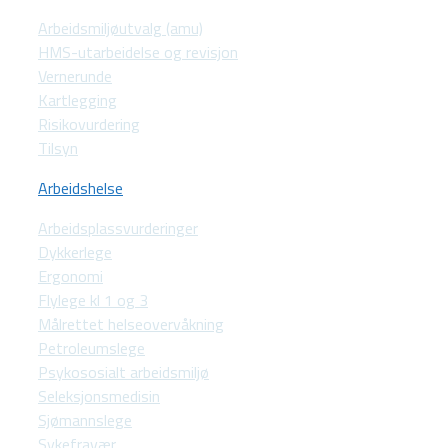
Arbeidsmiljøutvalg (amu)
HMS-utarbeidelse og revisjon
Vernerunde
Kartlegging
Risikovurdering
Tilsyn
Arbeidshelse
Arbeidsplassvurderinger
Dykkerlege
Ergonomi
Flylege kl 1 og 3
Målrettet helseovervåkning
Petroleumslege
Psykososialt arbeidsmiljø
Seleksjonsmedisin
Sjømannslege
Sykefravær