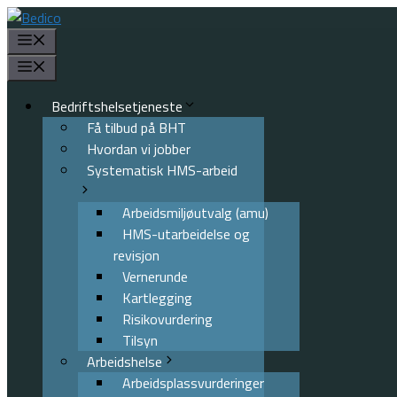
Hopp
til
Meny
innhold
Meny
Bedriftshelsetjeneste
Få tilbud på BHT
Hvordan vi jobber
Systematisk HMS-arbeid
Arbeidsmiljøutvalg (amu)
HMS-utarbeidelse og
revisjon
Vernerunde
Kartlegging
Risikovurdering
Tilsyn
Arbeidshelse
Arbeidsplassvurderinger