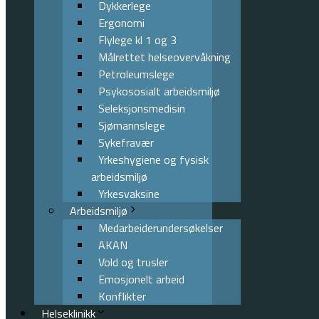
Dykkerlege
Ergonomi
Flylege kl 1 og 3
Målrettet helseovervåkning
Petroleumslege
Psykososialt arbeidsmiljø
Seleksjonsmedisin
Sjømannslege
Sykefravær
Yrkeshygiene og fysisk
arbeidsmiljø
Yrkesvaksine
Arbeidsmiljø
Medarbeiderundersøkelser
AKAN
Vold og trusler
Emosjonelt arbeid
Konflikter
Helseklinikk