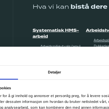
Hva vi kan
bistå der
Systematisk HMS-
Arbeidsh
arbeid
Arbeidspl
Dykkerle
Arbeidsmiljøutvalg (amu)
Ergonom
HMS-utarbeidelse og
Flylege k
revisjon
Målrette
Vernerunde
Petroleu
Kartlegging
Detaljer
Psykososi
Risikovurdering
Seleksjo
Tilsyn
Sjømanns
ookies
Sykefrav
 for å gi innhold og annonser et personlig preg, for å levere sos
Yrkesvak
deler dessuten informasjon om hvordan du bruker nettstedet vårt,
Yrkeshyg
og analysearbeid, som kan kombinere den med annen informasjon d