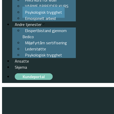
HMS kurs for leder
VARME ARBEIDER KURS
Psykologisk trygghet
Emosjonelt arbeid
Andre tjenester
Ekspertbistand gjennom
Bedico
Miljøfyrtårn sertifisering
Lederstøtte
Psykologisk trygghet
Ansatte
Skjema
Kundeportal