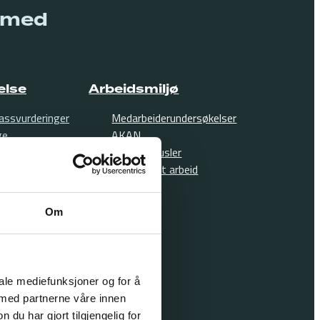
e med
else
Arbeidsmiljø
assvurderinger
Medarbeiderundersøkelser
ge
AKAN
i
Vold og trusler
l 1 og 3
Emosjonelt arbeid
t helseovervåkning
Konflikter
mslege
Om
alt arbeidsmiljø
nsmedisin
lege
ær
iale mediefunksjoner og for å
sine
 med partnerne våre innen
iene og fysisk
u har gjort tilgjengelig for