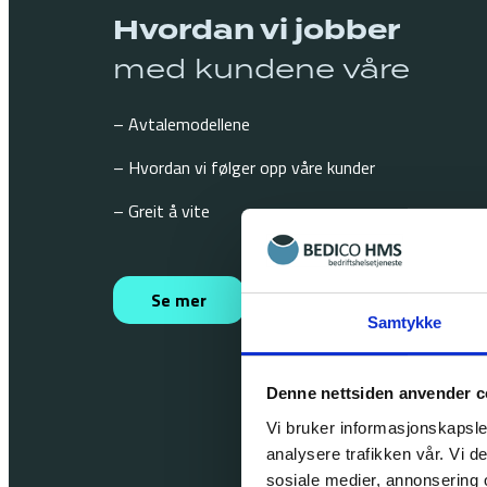
Hvordan vi jobber
med kundene våre
– Avtalemodellene
– Hvordan vi følger opp våre kunder
– Greit å vite
Se mer
Få tilbud på BHT
Samtykke
Denne nettsiden anvender c
Vi bruker informasjonskapsler
analysere trafikken vår. Vi 
sosiale medier, annonsering 