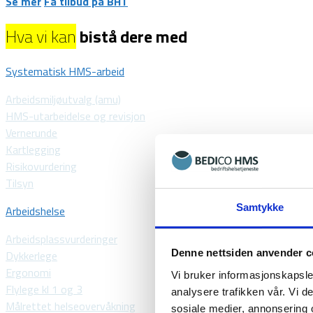
Se mer
Få tilbud på BHT
Hva vi kan
bistå dere med
Systematisk HMS-arbeid
Arbeidsmiljøutvalg (amu)
HMS-utarbeidelse og revisjon
Vernerunde
Kartlegging
Risikovurdering
Tilsyn
Samtykke
Arbeidshelse
Arbeidsplassvurderinger
Denne nettsiden anvender c
Dykkerlege
Ergonomi
Vi bruker informasjonskapsler
Flylege kl 1 og 3
analysere trafikken vår. Vi 
Målrettet helseovervåkning
sosiale medier, annonsering 