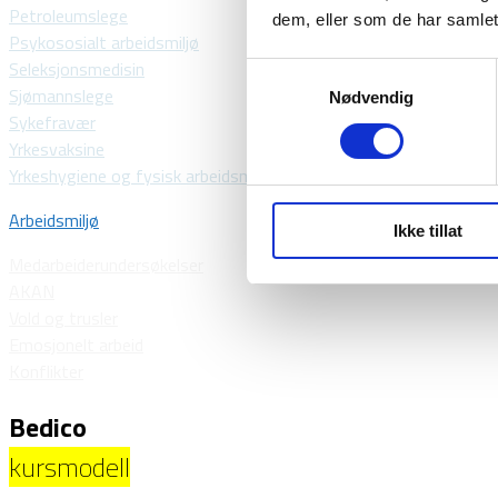
Petroleumslege
dem, eller som de har samlet
Psykososialt arbeidsmiljø
Seleksjonsmedisin
Samtykkevalg
Sjømannslege
Nødvendig
Sykefravær
Yrkesvaksine
Yrkeshygiene og fysisk arbeidsmiljø
Arbeidsmiljø
Ikke tillat
Medarbeiderundersøkelser
AKAN
Vold og trusler
Emosjonelt arbeid
Konflikter
Bedico
kursmodell