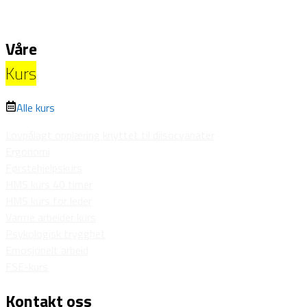
Vi i Bedico HMS har solid erfaring som kursholdere innen HMS og a
Våre
Kurs
Alle kurs
Lovpålagt opplæring knyttet til diisocyanater
Ergonomi
Førstehjelpskurs
HMS kurs 40 timer
HMS kurs for leder
Varme arbeider kurs
Psykologisk trygghet
Emosjonelt arbeid
FSE-kurs
Kontakt oss