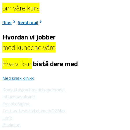
om våre kurs
Ring
Send mail
Hvordan vi jobber
med kundene våre
Hva vi kan
bistå dere med
Medisinsk klinikk
Konsultasjon hos helsepersonell
Influensavaksine
Fysioterapeut
Test av fysisk yteevne VO2Max
Lege
Psykolog