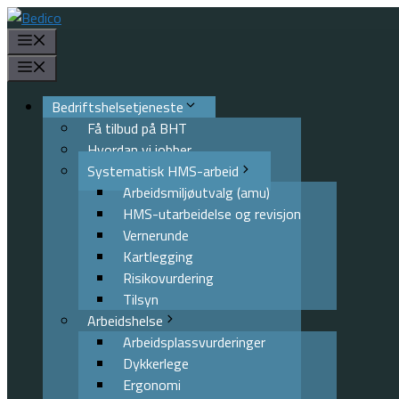
Hopp
til
Meny
innhold
Meny
Bedriftshelsetjeneste
Få tilbud på BHT
Hvordan vi jobber
Systematisk HMS-arbeid
Arbeidsmiljøutvalg (amu)
HMS-utarbeidelse og revisjon
Vernerunde
Kartlegging
Risikovurdering
Tilsyn
Arbeidshelse
Arbeidsplassvurderinger
Dykkerlege
Ergonomi