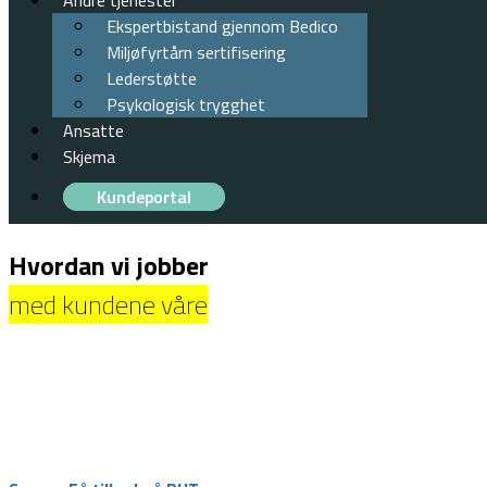
Andre tjenester
Ekspertbistand gjennom Bedico
Miljøfyrtårn sertifisering
Lederstøtte
Psykologisk trygghet
Ansatte
Skjema
Kundeportal
Hvordan vi jobber
med kundene våre
– Avtalemodellene
– Hvordan vi følger opp våre kunder
– Greit å vite