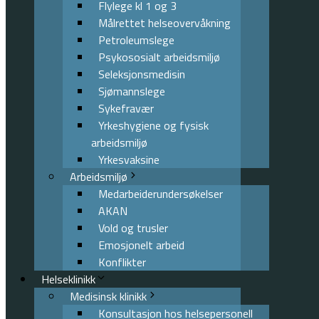
Flylege kl 1 og 3
Målrettet helseovervåkning
Petroleumslege
Psykososialt arbeidsmiljø
Seleksjonsmedisin
Sjømannslege
Sykefravær
Yrkeshygiene og fysisk
arbeidsmiljø
Yrkesvaksine
Arbeidsmiljø
Medarbeiderundersøkelser
AKAN
Vold og trusler
Emosjonelt arbeid
Konflikter
Helseklinikk
Medisinsk klinikk
Konsultasjon hos helsepersonell